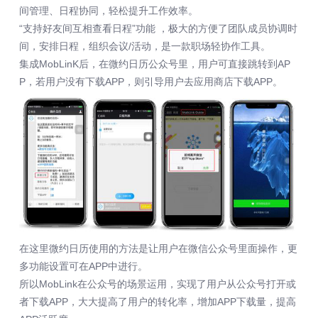
间管理、日程协同，轻松提升工作效率。
“支持好友间互相查看日程”功能 ，极大的方便了团队成员协调时
间，安排日程，组织会议/活动，是一款职场轻协作工具。
集成MobLinK后，在微约日历公众号里，用户可直接跳转到AP
P，若用户没有下载APP，则引导用户去应用商店下载APP。
在这里微约日历使用的方法是让用户在微信公众号里面操作，更
多功能设置可在APP中进行。
所以MobLink在公众号的场景运用，实现了用户从公众号打开或
者下载APP，大大提高了用户的转化率，增加APP下载量，提高