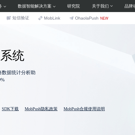
务
数据智能解决方案
研究院
关于我们
品牌
短信验证
MobLink
OhaolaPush
送系统
路数据统计分析助
%
SDK下载
MobPush隐私政策
MobPush合规使用说明