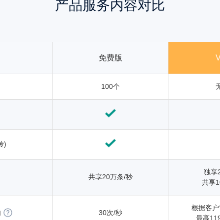
产品服务内容对比
免费版
100个
传)
独享
共享20万条/秒
共享1
根据客户
30次/秒
I
最高11