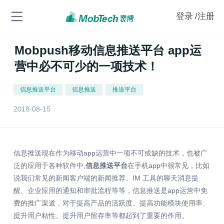
登录
/注册
Mobpush移动信息推送平台 app运
营中必不可少的一项技术！
信息推送平台
信息推送
推送平台
2018-08-15
信息推送现在作为移动app运营中一项不可或缺的技术，也被广
泛的应用于各种软件中,
信息推送平台
在手机app中很常见，比如
说我们常见的新闻客户端的新闻推荐、IM 工具的聊天消息提
醒、企业应用的通知和审批流程等等，信息推送是app运营中免
费的推广渠道，对于提高产品的活跃度、提高功能模块使用率、
提升用户粘性、提升用户留存率等都起到了重要的作用。