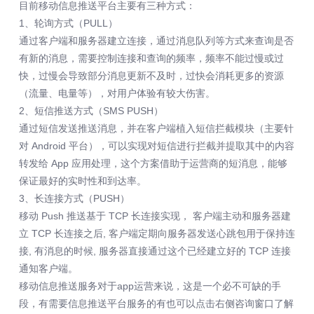
目前移动信息推送平台主要有三种方式：
1、轮询方式（PULL）
通过客户端和服务器建立连接，通过消息队列等方式来查询是否
有新的消息，需要控制连接和查询的频率，频率不能过慢或过
快，过慢会导致部分消息更新不及时，过快会消耗更多的资源
（流量、电量等），对用户体验有较大伤害。
2、短信推送方式（SMS PUSH）
通过短信发送推送消息，并在客户端植入短信拦截模块（主要针
对 Android 平台），可以实现对短信进行拦截并提取其中的内容
转发给 App 应用处理，这个方案借助于运营商的短消息，能够
保证最好的实时性和到达率。
3、长连接方式（PUSH）
移动 Push 推送基于 TCP 长连接实现， 客户端主动和服务器建
立 TCP 长连接之后, 客户端定期向服务器发送心跳包用于保持连
接, 有消息的时候, 服务器直接通过这个已经建立好的 TCP 连接
通知客户端。
移动信息推送服务对于app运营来说，这是一个必不可缺的手
段，有需要信息推送平台服务的有也可以点击右侧咨询窗口了解