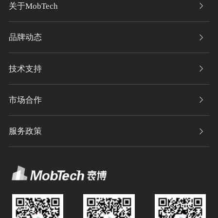
关于MobTech
品牌动态
技术支持
市场合作
服务政策