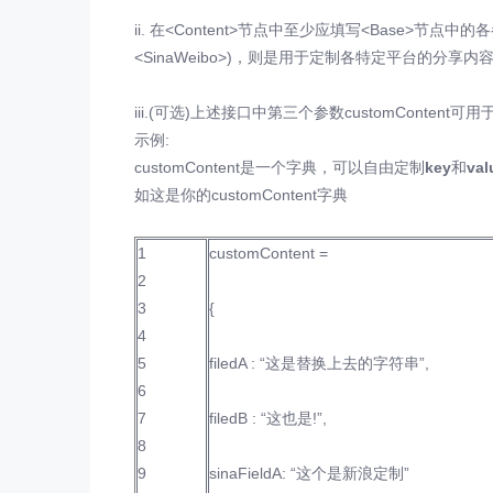
ii. 在<Content>节点中至少应填写<Base>
<SinaWeibo>)，则是用于定制各特定平台的分享内
iii.(可选)上述接口中第三个参数customConten
示例:
customContent是一个字典，可以自由定制
key
和
val
如这是你的customContent字典
1
customContent =
2
3
{
4
5
filedA : “这是替换上去的字符串”,
6
7
filedB : “这也是!”,
8
9
sinaFieldA: “这个是新浪定制”