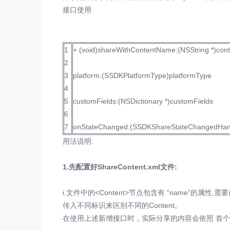
接口使用
1
+ (void)shareWithContentName:(NSString *)co
2
3
platform:(SSDKPlatformType)platformType
4
5
customFields:(NSDictionary *)customFields
6
7
onStateChanged:(SSDKShareStateChangedHand
用法说明:
1.先配置好ShareContent.xml文件:
i.文件中的<Content>节点包含有 “name”的属
传入不同标识来区别不同的Content。
在使用上述新增接口时，实际分享的内容会依照 首个参数