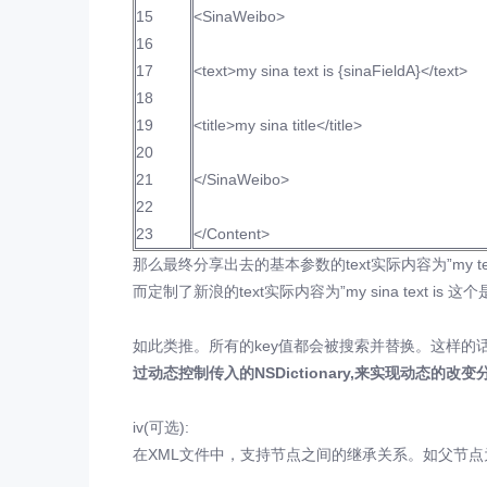
15
<SinaWeibo>
16
17
<text>my sina text is {sinaFieldA}</text>
18
19
<title>my sina title</title>
20
21
</SinaWeibo>
22
23
</Content>
那么最终分享出去的基本参数的text实际内容为”my text is
而定制了新浪的text实际内容为”my sina text is 这
如此类推。所有的key值都会被搜索并替换。这样
过动态控制传入的NSDictionary,来实现动态的改
iv(可选):
在XML文件中，支持节点之间的继承关系。如父节点