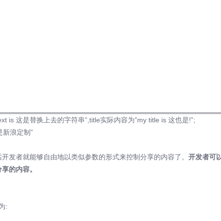
 这是替换上去的字符串”,title实际内容为”my title is 这也是!”;
个是新浪定制”
的话开发者就能够自由地以类似参数的形式来控制分享的内容了。
开发者可
变分享的内容。
为: