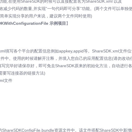
,在使用ShareSDK的时候可以直接配置名为ShareSDK.xml 以及
快速分享,有效减少代码的数量,并实现”一句代码即可分享”功能。(两个文件可以单独
速简单实现分享的用户来说，建议两个文件同时使用)
WithConfigurationFile 示例项目
】
填写各个平台的配置信息例如appkey,appid等。ShareSDK.xml文件
.bundle资源文件中。使用的时候请解开注释，并填入您自己的应用配置信息(请勿改动
写完毕好请保存好，即可免去ShareSDK原来的初始化方法，自动进行
仍需要写连接器的链接方法)
ml文件
reSDKConfigFile.bundle资源文件中。该文件搭配ShareSDK中新