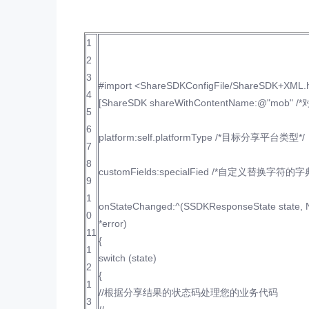
1
2
3
#import <ShareSDKConfigFile/ShareSDK+XML.
4
[ShareSDK shareWithContentName:@"mob"
5
6
platform:self.platformType /*目标分享平台类型*/
7
8
customFields:specialFied /*自定义替换字符
9
1
onStateChanged:^(SSDKResponseState state, NS
0
*error)
11
{
1
switch (state)
2
{
1
//根据分享结果的状态码处理您的业务代码
3