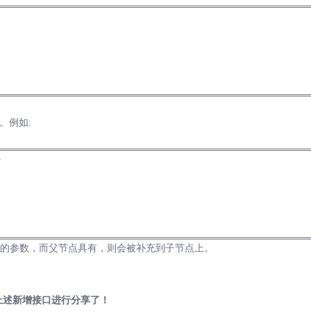
。例如:
>
有的参数，而父节点具有，则会被补充到子节点上。
以调用上述新增接口进行分享了！