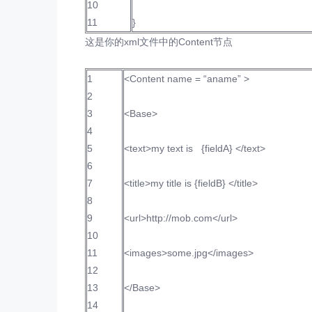
10
11
}
这是你的xml文件中的Content节点
1
<Content name = “aname” >
2
3
<Base>
4
5
<text>my text is {fieldA} </text>
6
7
<title>my title is {fieldB} </title>
8
9
<url>http://mob.com</url>
10
11
<images>some.jpg</images>
12
13
</Base>
14