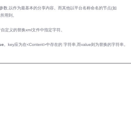
节点中的各参数,以作为最基本的分享内容。而其他以平台名称命名的节点(如
容所用到。
t可用于自定义的替换xml文件中指定字符。
ue
。key应为在<Content>中存在的 字符串,而value则为替换的字符串。