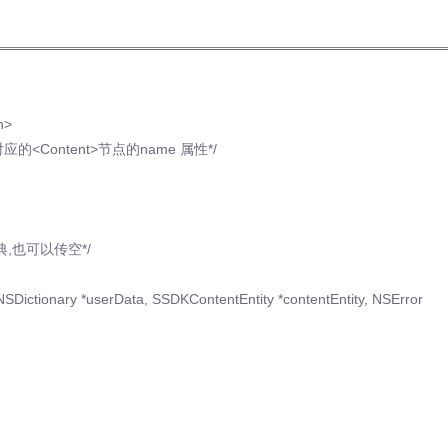
h>
 /*对应的<Content>节点的name 属性*/
的字典,也可以传空*/
Dictionary *userData, SSDKContentEntity *contentEntity, NSError