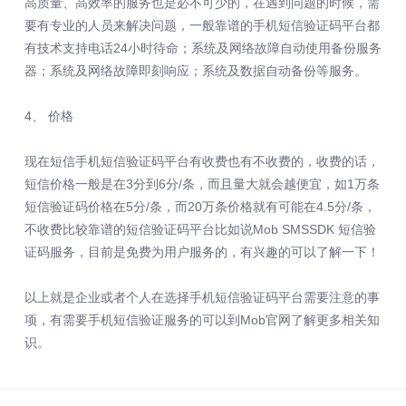
高质量、高效率的服务也是必不可少的，在遇到问题的时候，需
要有专业的人员来解决问题，一般靠谱的手机短信验证码平台都
有技术支持电话24小时待命；系统及网络故障自动使用备份服务
器；系统及网络故障即刻响应；系统及数据自动备份等服务。
4、 价格
现在短信手机短信验证码平台有收费也有不收费的，收费的话，
短信价格一般是在3分到6分/条，而且量大就会越便宜，如1万条
短信验证码价格在5分/条，而20万条价格就有可能在4.5分/条，
不收费比较靠谱的短信验证码平台比如说Mob SMSSDK 短信验
证码服务，目前是免费为用户服务的，有兴趣的可以了解一下！
以上就是企业或者个人在选择手机短信验证码平台需要注意的事
项，有需要手机短信验证服务的可以到Mob官网了解更多相关知
识。