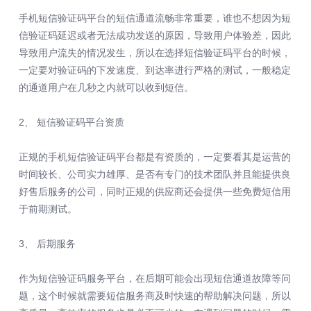
手机短信验证码平台的短信通道流畅非常重要，谁也不想因为短
信验证码延迟或者无法成功发送的原因，导致用户体验差，因此
导致用户流失的情况发生，所以在选择短信验证码平台的时候，
一定要对验证码的下发速度、到达率进行严格的测试，一般稳定
的通道用户在几秒之内就可以收到短信。
2、 短信验证码平台资质
正规的手机短信验证码平台都是有资质的，一定要看其是运营的
时间较长、公司实力雄厚、是否有专门的技术团队并且能提供良
好售后服务的公司，同时正规的供应商还会提供一些免费短信用
于前期测试。
3、 后期服务
作为短信验证码服务平台，在后期可能会出现短信通道故障等问
题，这个时候就需要短信服务商及时快速的帮助解决问题，所以