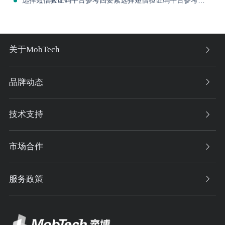
选择短信验证码平台参考四要素选择短信验证码平台参考四要素
关于MobTech
品牌动态
技术支持
市场合作
服务政策