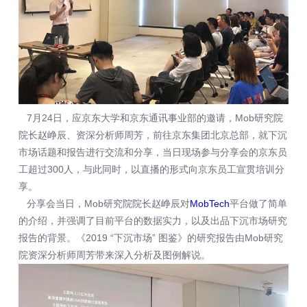
7月24日，应京东大学和京东通讯事业部的邀请，Mob研究院
院长赵峥辰、资深分析师周芳，前往京东集团北京总部，就下沉
市场话题和报告进行交流和分享，当日现场参与分享会的京东员
工超过300人，与此同时，以直播的形式向京东员工宣贯培训分
享。
分享会当日，Mob研究院院长赵峥辰对
MobTech
平台做了简单
的介绍，并强调了目前平台的数据实力，以及出品下沉市场研究
报告的背景。《2019 “下沉市场” 图鉴》的研究报告由Mob研究
院资深分析师周芳带来深入分析及图例解说。