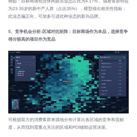
例如：目标商场包含休闲娱乐业态占比为4.17%， 辐射客群特征
为23-35岁的新中产人群（占比35%），模型得出相关性指标：
此业态偏正向，可加多引进此种业态的新兴品牌。
5、竞争机会分析-区域对抗矩阵：目标商场作为本品，选择竞争
得分较高的项目作为竞品
可根据双方的消费客群来源地分布计算出各区域的竞争和贡献
度，从而找到需重点关注的区域和POI辅助运营决策。