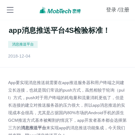
登录
/注册
app消息推送平台4S检验标准！
消息推送平台
2018-12-04
App要实现消息推送就需要在app推送服务器和用户终端之间建
立长连接，也就是我们常说的push方式，虽然相较于轮询（pul
l）方式，push对于用户终端的耗电量和流量消耗更低了，但是
长连接的建立对推送服务器的压力很大，所以app消息推送的实
现成本会很高，尤其是占据国内80%市场的Android手机的原生
GCM推送方式基本被阉割的情况下，app开发者基本都会选择第
三方的
消息推送平台
来实现app的消息推送功能集成，今天我们