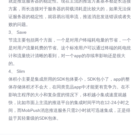
就是推送服务器的稳定性。现在主流的推送方案基本都是长连接
方案，而长连接对于服务器的荷载消耗是比较大的，如果无法保
证服务器的稳定性，就容易出现串流，推送消息发送错误或者失
败的问题。
3、 Save
节流主要包括两个方面，一个是对用户终端耗电量的节省，一个
是对用户流量耗费的节省。这个标准用户可以通过终端的耗电统
计和流量统计清晰的看到，对一个app的存续率影响还是很大
的。
4、 Slim
体积小主要是集成所用的SDK包体要小，SDK包小了，app的整
体存储体积才不会大，在同类竞品app中才能更有竞争力。在不
影响主程序的大小和复杂度的情况下，体积越小集成速度就越
快，比如市面上主流的推送平台的集成时间平均在12-24小时之
间，而MobPush消息推送服务只需2小时就可迅速集成，正是得
益于其轻量级的SDK包体。