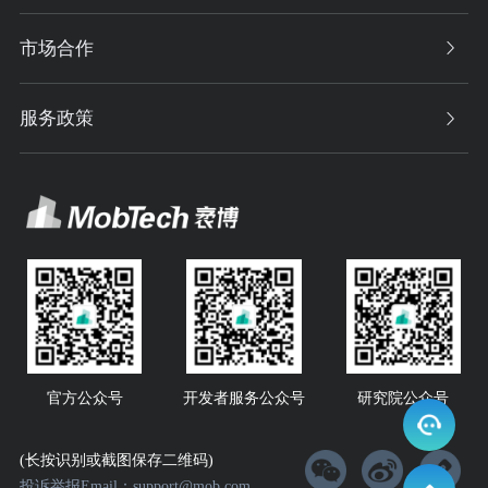
市场合作
服务政策
官方公众号
开发者服务公众号
研究院公众号
(长按识别或截图保存二维码)
投诉举报Email：
support@mob.com