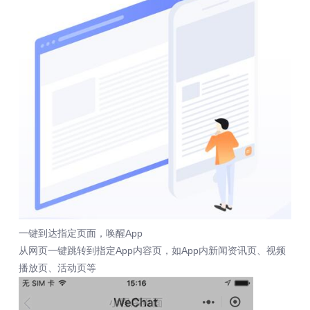
一键到达指定页面，唤醒App
从网页一键跳转到指定App内容页，如App内新闻资讯页、视频
播放页、活动页等