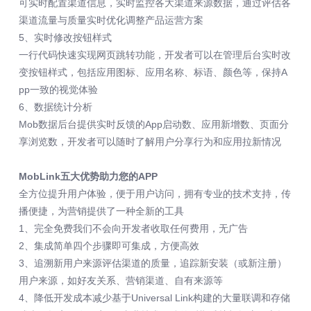
可实时配置渠道信息，实时监控各大渠道来源数据，通过评估各
渠道流量与质量实时优化调整产品运营方案
5、实时修改按钮样式
一行代码快速实现网页跳转功能，开发者可以在管理后台实时改
变按钮样式，包括应用图标、应用名称、标语、颜色等，保持A
pp一致的视觉体验
6、数据统计分析
Mob数据后台提供实时反馈的App启动数、应用新增数、页面分
享浏览数，开发者可以随时了解用户分享行为和应用拉新情况
MobLink五大优势助力您的APP
全方位提升用户体验，便于用户访问，拥有专业的技术支持，传
播便捷，为营销提供了一种全新的工具
1、完全免费我们不会向开发者收取任何费用，无广告
2、集成简单四个步骤即可集成，方便高效
3、追溯新用户来源评估渠道的质量，追踪新安装（或新注册）
用户来源，如好友关系、营销渠道、自有来源等
4、降低开发成本减少基于Universal Link构建的大量联调和存储