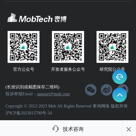
官方公众号
开发者服务公众号
研究院公众号
(长按识别或截图保存二维码)
投诉举报Email：
support@mob.com
Copyright © 2012-2023 Mob All Rights Reserved 掌淘网络 版权所有
沪ICP备2023013790号-34
技术咨询