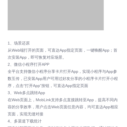
1、场景还原
从Web端打开的页面，可直达App指定页面，一键唤醒App；首
次安装App，即可恢复对应场景。
2、微信小程序打开APP
全平台支持微信小程序分享卡片打开App，实现小程序与App参
数互传，已安装App用户可用过好友分享的小程序卡片打开小程
序，点击“打开App”按钮，可直达App指定页面
3、Web多点跳转App
在Web页面上，MobLink支持多点直接跳转至App，提高不同内
容的分享效率，用户点击Web页面任意内容，均可直达App相应
页面，实现无缝对接
4、多渠道下载统计