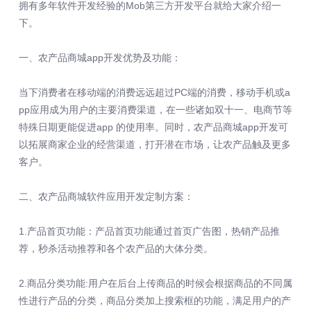
拥有多年软件开发经验的Mob第三方开发平台就给大家介绍一
下。
一、农产品商城app开发优势及功能：
当下消费者在移动端的消费远远超过PC端的消费，移动手机或a
pp应用成为用户的主要消费渠道，在一些诸如双十一、电商节等
特殊日期更能促进app 的使用率。同时，农产品商城app开发可
以拓展商家企业的经营渠道，打开潜在市场，让农产品触及更多
客户。
二、农产品商城软件应用开发定制方案：
1.产品首页功能：产品首页功能通过首页广告图，热销产品推
荐，秒杀活动推荐和各个农产品的大体分类。
2.商品分类功能:用户在后台上传商品的时候会根据商品的不同属
性进行产品的分类，商品分类加上搜索框的功能，满足用户的产