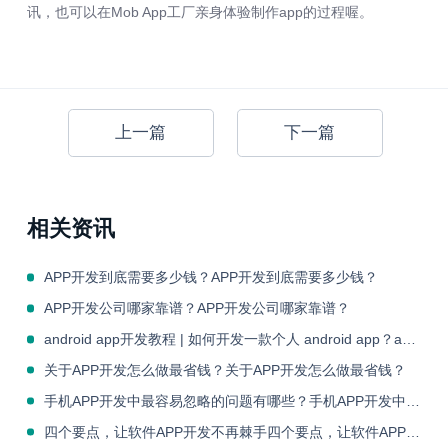
讯，也可以在Mob App工厂亲身体验制作app的过程喔。
上一篇
下一篇
相关资讯
APP开发到底需要多少钱？APP开发到底需要多少钱？
APP开发公司哪家靠谱？APP开发公司哪家靠谱？
android app开发教程 | 如何开发一款个人 android app？android app开发教程 | 如何开发一款个人 android app？
关于APP开发怎么做最省钱？关于APP开发怎么做最省钱？
手机APP开发中最容易忽略的问题有哪些？手机APP开发中最容易忽略的问题有哪些？
四个要点，让软件APP开发不再棘手四个要点，让软件APP开发不再棘手