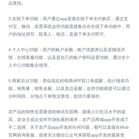
品查找。
3.在线下单功能：用户通过app直接在线下单支付购买，通过支
付宝，微信，发票系统这些功能直接集合在在线下单功能中，用
户的地址填写，联系人，电话，直接下单支付即可。
4.个人中心功能：用户的账户余额，账户优惠券以及是物流详
情，在线客服功能，以及是自己的账户密码设置功能，通过在个
人中心功能集合使用。
5.商家后台功能：类似现在的电商APP其订单提醒，统计报表功
能，销售量，销售金额，以及是总金额，这些功能都是可以通过
分时间段，分地点下单情况查找，提供方案报价。
农产品的销售也需要借助移动互联网，随着人们生活水平的提
高，农业主或企业对市场拓展的渴求，农产品商城app开发成了
不二选择。关于农产品app开发的任何问题，都可以直接在Mob
官网咨询客服，或者关注微信公众号来获取app开发的最新资