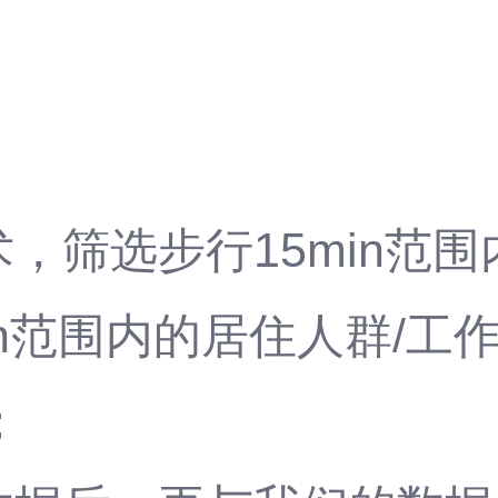
术，筛选步行15min范
in范围内的居住人群/工
；