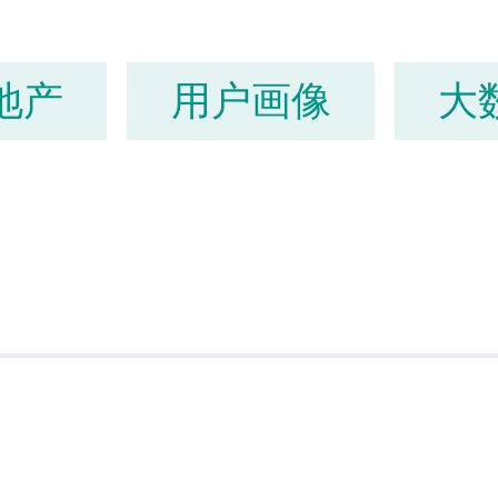
地产
用户画像
大