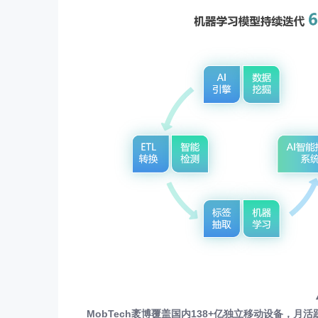
MobTech袤博覆盖国内138+亿独立移动设备，月活